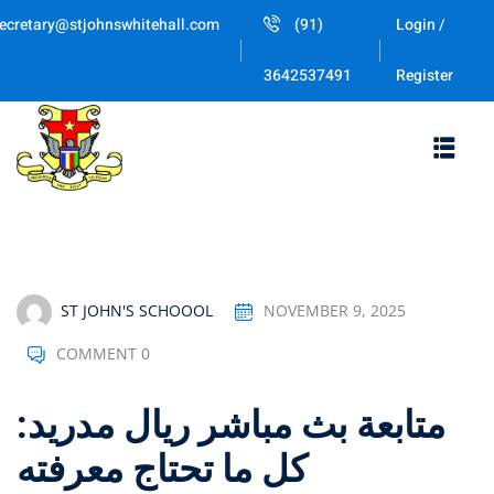
Skip
ecretary@stjohnswhitehall.com
(91)
Login /
to
Sign in
Sign up
content
Register
3642537491
Sign in
Don’t have an account?
Sign up
ST JOHN'S SCHOOOL
NOVEMBER 9, 2025
COMMENT 0
Lost your password
Remember me
متابعة بث مباشر ريال مدريد:
كل ما تحتاج معرفته