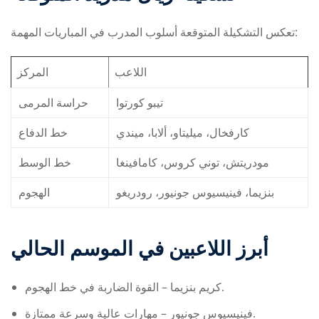
تعكس التشكيلة المتوقعة أسلوب المدرب في المباريات المهمة:
اللاعب
المركز
تيبو كورتوا
حراسة المرمى
كارفخال، ميليتاو، ألابا، ميندي
خط الدفاع
مودريتش، توني كروس، كامافينغا
خط الوسط
بنزيما، فينيسيوس جونيور، رودريغو
الهجوم
أبرز اللاعبين في الموسم الحالي
كريم بنزيما – القوة الضاربة في خط الهجوم.
فينيسيوس جونيور – مهارات عالية وسرعة ممتازة.