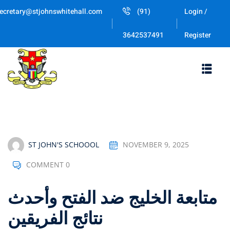
Skip
ecretary@stjohnswhitehall.com
(91)
Login /
to
Sign in
Sign up
content
Register
3642537491
Sign in
Don’t have an account?
Sign up
ST JOHN'S SCHOOOL
NOVEMBER 9, 2025
COMMENT 0
Lost your password
Remember me
متابعة الخليج ضد الفتح وأحدث
نتائج الفريقين