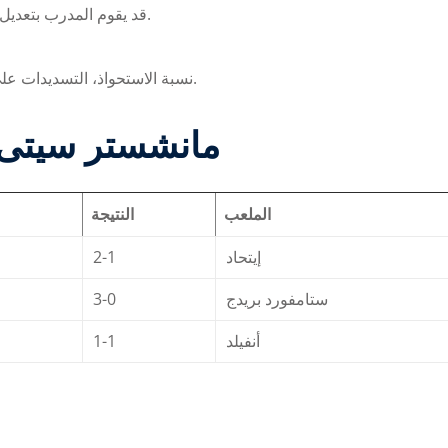
قد يقوم المدرب بتعديل التشكيلة حسب الإصابات والاحتياجات التكتيكية للمباراة.
نسبة الاستحواذ، التسديدات على المرمى، وعدد الفرص المحققة تعتبر مؤشرات رئيسية.
أهم  ‎مانشستر سيتى الأخيرة
الملعب
النتيجة
2-1
إيتحاد
3-0
ستامفورد بريدج
1-1
أنفيلد