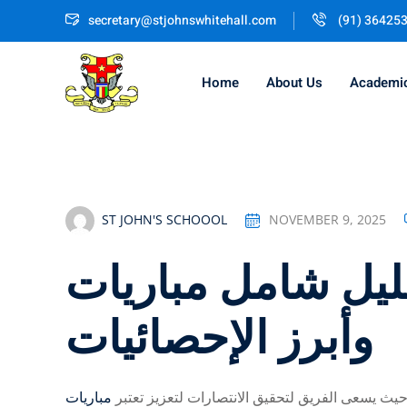
Skip
secretary@stjohnswhitehall.com
(91) 36425
to
content
Home
About Us
Academi
ST JOHN'S SCHOOOL
NOVEMBER 9, 2025
مباريات ‎مانشستر سيتى: تحليل شامل
وأبرز الإحصائيات
 حيث يسعى الفريق لتحقيق الانتصارات لتعزيز
تعتبر