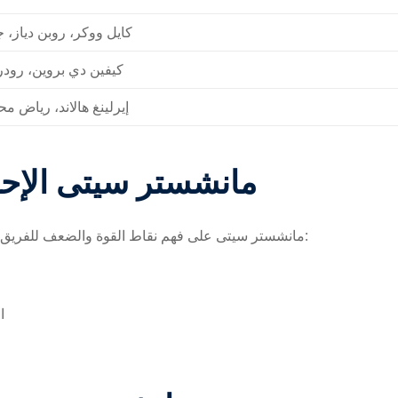
كايل ووكر، روبن دياز، 
كيفين دي بروين، رودري
إيرلينغ هالاند، رياض 
الإحصائيات المتوقعة لمباريات ‎مانشستر سيتى
تساعد الإحصائيات المتوقعة لمباريات ‎مانشستر سيتى على فهم نقاط القوة والضعف للفريق وتحليل الأداء المتوقع:
ال