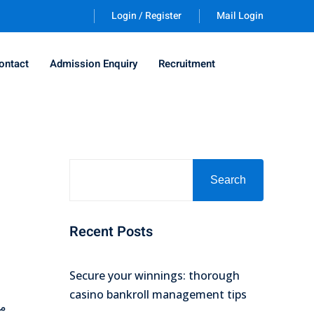
Login / Register
Mail Login
ontact
Admission Enquiry
Recruitment
Search
Recent Posts
Secure your winnings: thorough
casino bankroll management tips
ما