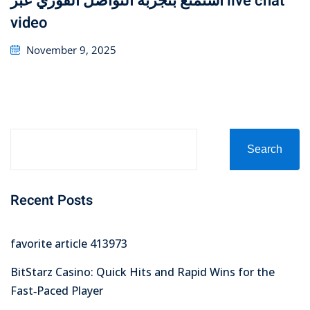
استمتع بتجربة التواصل الفوري عبر live chat
video
Posted
November 9, 2025
on
Search
Recent Posts
favorite article 413973
BitStarz Casino: Quick Hits and Rapid Wins for the
Fast‑Paced Player