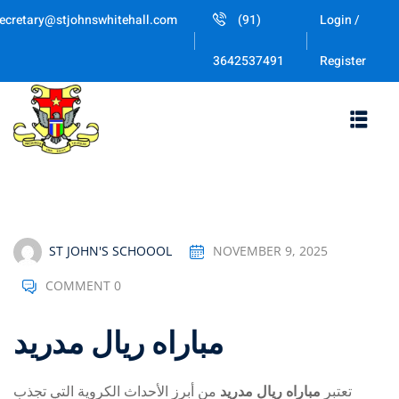
Skip
ecretary@stjohnswhitehall.com
(91)
Login /
to
Sign in
Sign up
content
Register
3642537491
Sign in
Don’t have an account?
Sign up
ST JOHN'S SCHOOOL
NOVEMBER 9, 2025
COMMENT 0
Lost your password
Remember me
مباراه ريال مدريد
تعتبر
مباراه ريال مدريد
من أبرز الأحداث الكروية التي تجذب