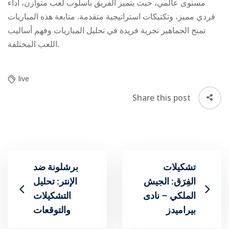
مستوى عالمي، حيث يتميز الفريق بأسلوب لعب متوازن، أداء
فردي مميز، وتكتيكات استراتيجية متقدمة. متابعة هذه المباريات
تمنح الجماهير تجربة فريدة في تحليل المباريات وفهم أساليب
اللعب المختلفة.
live
Share this post
تشكيلات
برشلونة ضد
الفِرَق: الجيش
الإنتر: تحليل
الملكي – نادى
التشكيلات
بيراميدز
والتوقعات