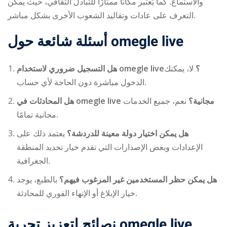
والاستماع. كما يُعتبر مكانًا ممتازًا للتبادل الثقافي، حيث يمكن
التعرف على عادات وتقاليد الشعوب الأخرى بشكل مباشر.
أسئلة شائعة حول omegle live
هل التسجيل ضروري لاستخدام omegle live؟
لا، يمكنك
الدخول مباشرة دون الحاجة لأي حساب.
هل المحادثات في omegle live مجانية؟
نعم، جميع الخدمات
مجانية تمامًا.
هل يمكن اختيار دولة معينة للدردشة؟
يعتمد ذلك على
الإعدادات وبعض الإصدارات التي تقدم خيار تحديد المنطقة
الجغرافية.
هل يمكن حظر المستخدمين غير المرغوب فيهم؟
بالطبع، يوجد
خيار الإبلاغ أو الإنهاء الفوري للمحادثة.
نصائح لتعزيز تجربة omegle live