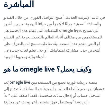
المباشرة
في عالم الإنترنت الحديث، أصبح التواصل الفوري من خلال الفيديو
والمحادثة الصوتية جزءًا لا يتجزأ من حياتنا اليومية. من بين أشهر
المنصات التي تقدم هذه الخدمة هي
omegle live
، التي تسمح
للمستخدمين من مختلف أنحاء العالم بالتحدث بحرية عبر الفيديو
ry
أو النص. تقدم هذه المنصة بيئة تفاعلية تسمح لك بالتعرف على
أشخاص جدد، مشاركة اهتماماتك، أو حتى تعلم لغات جديدة في
أجواء ودّية ومجهولة الهوية.
ما هو omegle live وكيف يعمل؟
يُعد
omegle live
منصة دردشة فورية تجمع بين المستخدمين
عشوائيًا من جميع أنحاء العالم. ما يميزها هو البساطة: لا تحتاج إلى
تسجيل حساب أو إدخال بيانات شخصية، فقط اضغط على “ابدأ
الدردشة” وستتصل فورًا بشخص آخر يبحث عن محادثة.