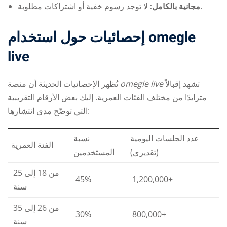
لا توجد رسوم خفية أو اشتراكات مطلوبة.
مجانية بالكامل:
إحصائيات حول استخدام omegle
live
تُظهر الإحصائيات الحديثة أن منصة
omegle live
تشهد إقبالاً
متزايدًا من مختلف الفئات العمرية. إليك بعض الأرقام التقريبية
التي توضّح مدى انتشارها:
عدد الجلسات اليومية
نسبة
الفئة العمرية
(تقديري)
المستخدمين
من 18 إلى 25
45%
1,200,000+
سنة
من 26 إلى 35
30%
800,000+
سنة