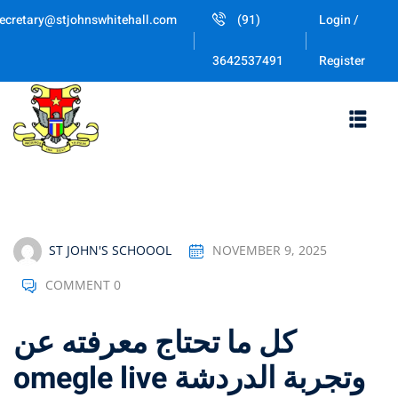
Skip
ecretary@stjohnswhitehall.com
(91)
Login /
to
Sign in
Sign up
content
Register
3642537491
Sign in
Don’t have an account?
Sign up
ST JOHN'S SCHOOOL
NOVEMBER 9, 2025
COMMENT 0
Lost your password
Remember me
كل ما تحتاج معرفته عن
omegle live وتجربة الدردشة