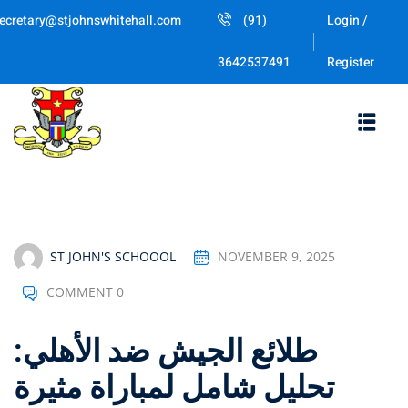
Skip
ecretary@stjohnswhitehall.com
(91)
Login /
to
Sign in
Sign up
content
Register
3642537491
Sign in
Don’t have an account?
Sign up
ST JOHN'S SCHOOOL
NOVEMBER 9, 2025
COMMENT 0
Lost your password
Remember me
طلائع الجيش ضد الأهلي:
تحليل شامل لمباراة مثيرة