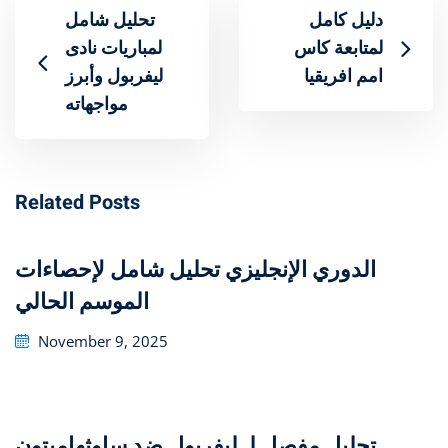
دليل كامل
تحليل شامل
لمتابعة كاس
لمباريات نادى
امم افريقيا
ليفربول وأبرز
مواجهاته
Related Posts
تحليل شامل لإحصاءات ‎الدوري الإنجليزي
الموسم الحالي
Posted
November 9, 2025
on
تحليل مفصل لـ ليفربول ضد ساوثهامبتون