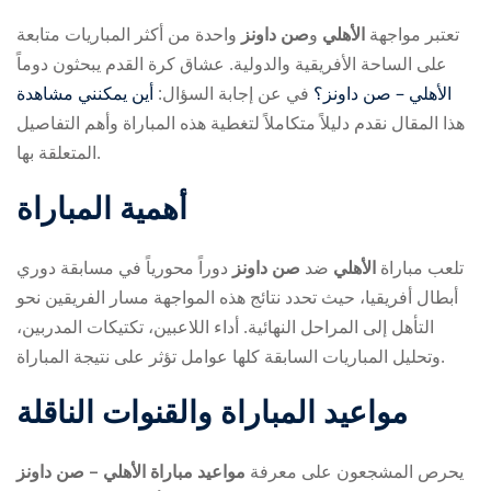
تعتبر مواجهة
الأهلي
و
صن داونز
واحدة من أكثر المباريات متابعة
على الساحة الأفريقية والدولية. عشاق كرة القدم يبحثون دوماً
أين يمكنني مشاهدة ‎الأهلي – صن داونز؟
في
عن إجابة السؤال:
هذا المقال نقدم دليلاً متكاملاً لتغطية هذه المباراة وأهم التفاصيل
المتعلقة بها.
ry
أهمية المباراة
تلعب مباراة
الأهلي
ضد
صن داونز
دوراً محورياً في مسابقة دوري
أبطال أفريقيا، حيث تحدد نتائج هذه المواجهة مسار الفريقين نحو
التأهل إلى المراحل النهائية. أداء اللاعبين، تكتيكات المدربين،
وتحليل المباريات السابقة كلها عوامل تؤثر على نتيجة المباراة.
مواعيد المباراة والقنوات الناقلة
يحرص المشجعون على معرفة
مواعيد مباراة الأهلي – صن داونز