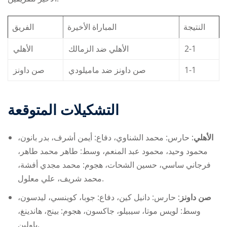
النتيجة
المباراة الأخيرة
الفريق
الأهلي
الأهلي ضد الزمالك
2-1
صن داونز
صن داونز ضد ماميلودي
1-1
التشكيلات المتوقعة
الأهلي:
حارس: محمد الشناوي، دفاع: أيمن أشرف، بدر بانون،
محمود وحيد، محمود عبد المنعم، وسط: طاهر محمد طاهر،
فرجاني ساسي، حسين الشحات، هجوم: محمد مجدي أفشة،
محمد شريف، علي معلول.
صن داونز:
حارس: دانيل كين، دفاع: جوبا، كوينسي، ليدسون،
وسط: لويس موتا، سيبيلو، جاكسون، هجوم: بينج، هاندينغ،
باولين.