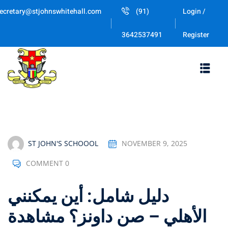
Skip
ecretary@stjohnswhitehall.com
(91)
Login /
to
Sign in
Sign up
content
Register
3642537491
Sign in
Don’t have an account?
Sign up
ST JOHN'S SCHOOOL
NOVEMBER 9, 2025
COMMENT 0
Lost your password
Remember me
دليل شامل: أين يمكنني
مشاهدة ‎الأهلي – صن داونز؟