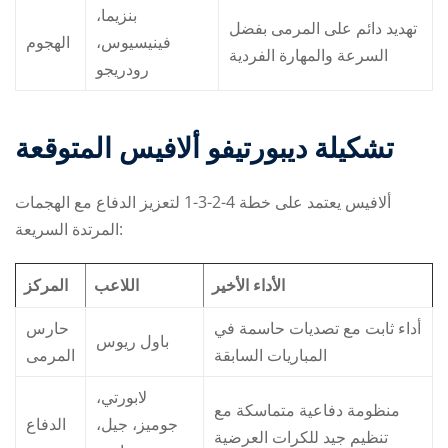
بنزيما،
تهديد دائم على المرمى بفضل
فينيسيوس،
الهجوم
السرعة والمهارة الفردية
رودريجو
تشكيلة ديبورتيفو ألافيس المتوقعة
ألافيس يعتمد على خطة 4-2-3-1 لتعزيز الدفاع مع الهجمات
المرتدة السريعة:
الأداء الأخير
اللاعب
المركز
أداء ثابت مع تصديات حاسمة في
حارس
باول ريوس
المباريات السابقة
المرمى
لابورتي،
منظومة دفاعية متماسكة مع
جوميز، جيل،
الدفاع
تنظيم جيد للكرات العرضية