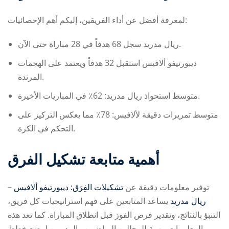
لمعرفة أفضل عن أداء الفريقين، إليكم أهم الإحصائيات:
ريال مدريد سجل 68 هدفاً في 28 مباراة حتى الآن.
ديبورتيفو ألافيس استقبل 32 هدفاً ويعتمد على الهجمات
المرتدة.
متوسط استحواذ ريال مدريد: 62٪ في المباريات الأخيرة.
متوسط تمريرات دقيقة لألافيس: 78٪ مما يعكس التركيز على
التحكم في الكرة.
أهمية متابعة تشكيل الفرق
توفير معلومات دقيقة عن
تشكيلات الفِرَق: ديبورتيفو ألافيس –
ريال مدريد
يساعد المتابعين على فهم استراتيجيات كل فريق،
التنبؤ بالنتائج، وتقدير فرص الفوز قبل انطلاق المباراة. كما تعد هذه
المعلومات مهمة للمحللين الرياضيين والمدربين لوضع خطط