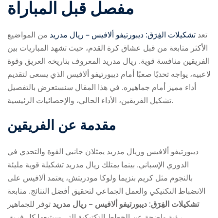
مفصل قبل المباراة
تعد
تشكيلات الفِرَق: ديبورتيفو ألافيس – ريال مدريد
من المواضيع
الأكثر متابعة من قبل عشاق كرة القدم، حيث تشهد المباريات بين
الفريقين منافسة قوية. ريال مدريد المعروف بتاريخه العريق وقوة
لاعبيه، يواجه تحديًا صعبًا أمام ديبورتيفو ألافيس الذي يسعى لتقديم
ry
أداء مميز أمام جماهيره. في هذا المقال سنستعرض بالتفصيل
تشكيل الفريقين، الأداء الحالي، والإحصائيات الرئيسية.
مقدمة عن الفريقين
ديبورتيفو ألافيس وريال مدريد يمثلان جانبي القوة والتحدي في
الدوري الإسباني. بينما يمتلك ريال مدريد تشكيلة قوية مليئة
بالنجوم مثل كريم بنزيما ولوكا مودريتش، يعتمد ألافيس على
الانضباط التكتيكي والعمل الجماعي لتحقيق أفضل النتائج. متابعة
تشكيلات الفِرَق: ديبورتيفو ألافيس – ريال مدريد
توفر للجماهير
رؤية واضحة عن الخطط التكتيكية التي سيتبعها كل فريق.