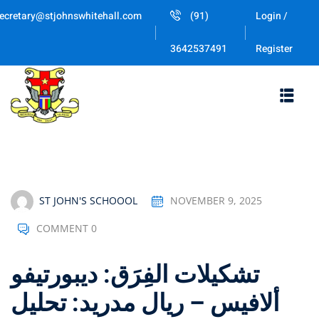
Skip
ecretary@stjohnswhitehall.com
(91)
Login /
to
Sign in
Sign up
content
Register
3642537491
Sign in
Don’t have an account?
Sign up
ST JOHN'S SCHOOOL
NOVEMBER 9, 2025
COMMENT 0
Lost your password
Remember me
تشكيلات الفِرَق: ديبورتيفو
ألافيس – ريال مدريد: تحليل