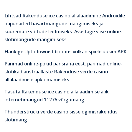
Lihtsad Rakenduse ice casino allalaadimine Androidile
näpunäited hasartmängude mängimiseks ja
suuremate võitude leidmiseks. Avastage viise online-
slotimängude mängimiseks.
Hankige Uptodownist boonus vulkan spiele uusim APK
Parimad online-pokid pärisraha eest: parimad online-
slotikad austraallaste Rakenduse verde casino
allalaadimise apk omamiseks
Tasuta Rakenduse ice casino allalaadimise apk
internetimängud 11276 võrgumäng
Thunderstrucki verde casino sisselogimisrakendus
slotimäng