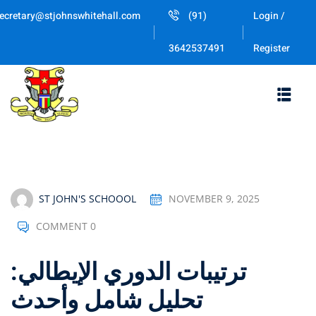
Skip
ecretary@stjohnswhitehall.com
(91)
Login /
to
Sign in
Sign up
content
Register
3642537491
Sign in
Don’t have an account?
Sign up
ST JOHN'S SCHOOOL
NOVEMBER 9, 2025
COMMENT 0
Lost your passwor
Remember me
ترتيبات الدوري الإيطالي:
تحليل شامل وأحدث