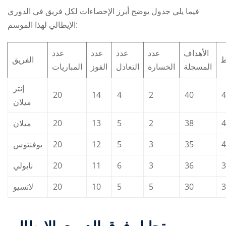
فيما يلي جدول يوضح أبرز الإحصاءات لكل فريق في الدوري
الإيطالي لهذا الموسم:
الأهداف
عدد
عدد
عدد
عدد
ط
الفريق
المسجلة
الخسارة
التعادل
الفوز
المباريات
إنتر
20
14
4
2
40
4
ميلان
ميلان
20
13
5
2
38
4
يوفنتوس
20
12
5
3
35
4
نابولي
20
11
6
3
36
3
لاتسيو
20
10
5
5
30
3