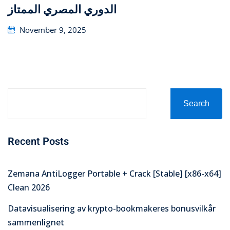
الدوري المصري الممتاز
Posted
November 9, 2025
on
Search
Recent Posts
Zemana AntiLogger Portable + Crack [Stable] [x86-x64]
Clean 2026
Datavisualisering av krypto-bookmakeres bonusvilkår
sammenlignet