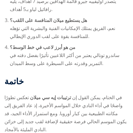
يتصدر أوليفييه جيرو قائمة الهدافين برصيد 7 أهداف، يليه
رافائيل لياو بـ5 أهداف.
هل يستطيع ميلان المنافسة على اللقب؟
نعم، الفريق يمتلك الإمكانيات الفنية والبشرية التي تؤهله
للمنافسة بقوة على لقب الدوري الإيطالي.
من هو أبرز لاعب في خط الوسط؟
ساندرو تونالي يعتبر من أكثر اللاعبين تأثيرًا بفضل دقته في
التمرير وقدرته على السيطرة على وسط الميدان.
خاتمة
في الختام، يمكن القول إن
ترتيبات إيه سي ميلان
تعكس تطورًا
واضحًا في أداء النادي خلال المواسم الأخيرة، إذ عاد الفريق إلى
مكانته الطبيعية بين كبار أوروبا. ومع استمرار الأداء الجيد، قد
يكون الموسم الحالي فرصة حقيقية لإضافة لقب جديد إلى خزائن
النادي المليئة بالأمجاد.