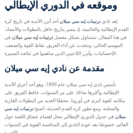
وموقعه في الدوري الإيطالي
يُعد نادي
ترتيبات إيه سي ميلان
أحد أبرز الأندية في تاريخ كرة
القدم الإيطالية والعالمية، إذ يتميز بتاريخ حافل بالبطولات والأمجاد.
في هذا المقال، سنتناول بشكل مفصل
ترتيبات إيه سي ميلان
في
الموسم الحالي، ونتحدث عن أداء الفريق، نقاط القوة والضعف،
ry
الإحصائيات، وأبرز اللاعبين الذين ساهموا في نتائجه المميزة.
مقدمة عن نادي إيه سي ميلان
تأسس نادي إيه سي ميلان عام 1899، وهو أحد أعرق الأندية
الإيطالية وأكثرها نجاحًا. على مر السنوات، حافظ الفريق على
مكانته كقوة كبرى في أوروبا، محققًا العديد من البطولات القارية
والمحلية. ومع تطور كرة القدم الحديثة، أصبح
ترتيبات إيه سي
ميلان
في جدول الدوري الإيطالي محل اهتمام عشاق اللعبة حول
العالم، خصوصًا بعد عودة النادي إلى المنافسة القوية في السنوات
الأخيرة.