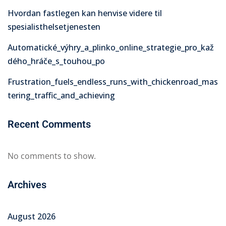
Hvordan fastlegen kan henvise videre til
spesialisthelsetjenesten
Automatické_výhry_a_plinko_online_strategie_pro_kaž
dého_hráče_s_touhou_po
Frustration_fuels_endless_runs_with_chickenroad_mas
tering_traffic_and_achieving
Recent Comments
No comments to show.
Archives
August 2026