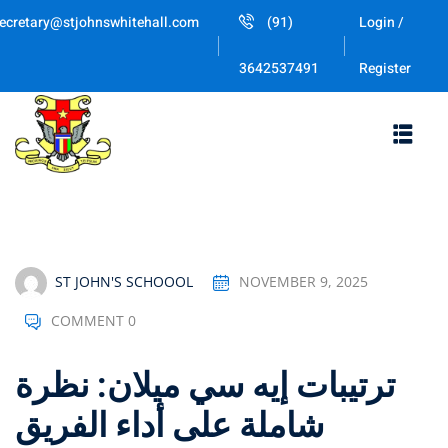
Skip
ecretary@stjohnswhitehall.com
(91)
Login /
to
Sign in
Sign up
content
Register
3642537491
Sign in
Don’t have an account?
Sign up
ST JOHN'S SCHOOOL
NOVEMBER 9, 2025
COMMENT 0
Lost your password
Remember me
ترتيبات إيه سي ميلان: نظرة
شاملة على أداء الفريق