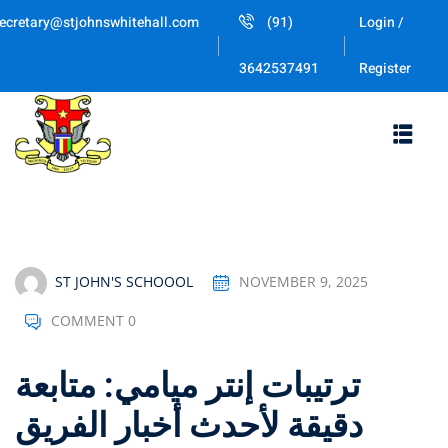
Skip
ecretary@stjohnswhitehall.com
(91)
Login /
to
Sign in
Sign up
content
Register
3642537491
Sign in
Don’t have an account?
Sign up
ST JOHN'S SCHOOOL
NOVEMBER 9, 2025
COMMENT 0
Lost your password
Remember me
ترتيبات إنتر ميامي: متابعة
دقيقة لأحدث أخبار الفريق