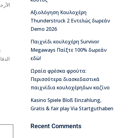
الأرج
Αξιολόγηση Κουλοχέρη
Thunderstruck 2 Εντελώς δωρεάν
Demo 2026
Παιχνίδι κουλοχέρη Survivor
Megaways Παίξτε 100% δωρεάν
εδώ!
الدفا
Ωραία φρέσκα φρούτα:
Περισσότερα διασκεδαστικά
παιχνίδια κουλοχέρηδων καζίνο
Kasino Spiele Bloß Einzahlung,
Gratis & fair play Via Startguthaben
Recent Comments