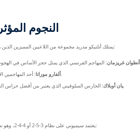
النجوم المؤثر
يمتلك أتلتيكو مدريد مجموعة من اللاعبين المميزين الذين يقدمون أداءً رائعًا على مدار الموسم. من أبرز هؤلاء اللاعبين:
لتسجيل من مختلف المواقع
أنطوان غريزمان:
أحد المهاجمين الأكثر فعالية في تسجيل الأهداف خلال المباريات الحاسمة.
ألفارو موراتا:
الحارس السلوفيني الذي يعتبر من أفضل حراس العالم بفضل ردود فعله السريعة ودوره القيادي في الدفاع.
يان أوبلاك:
يعتمد سيميوني على نظام 3-5-2 أو 4-4-2، وهو نظام يمنح الفريق توازنًا دفاعيًا وهجوميًا. يتميز الفريق بما يلي: