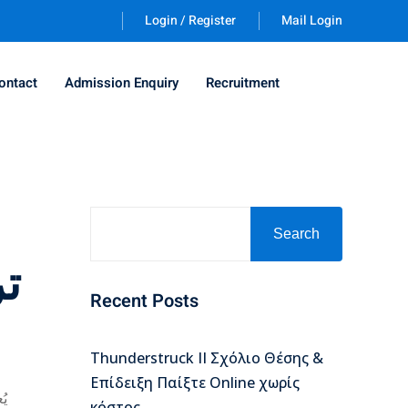
Login / Register
Mail Login
ontact
Admission Enquiry
Recruitment
Search
ت:
Recent Posts
Thunderstruck II Σχόλιο Θέσης &
Επίδειξη Παίξτε Online χωρίς
يُ
κόστος