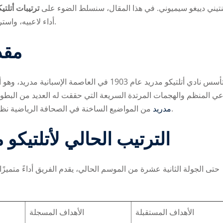
نتيني دييغو سيميوني. في هذا المقال، سنسلط الضوء على
ترتيبات أتلتي
أداء لاعبيه، واستراتيجياته التكتيكية التي جعلته من أقوى المنافسين في الليغا.
Lost your password?
Remember me
مقد
تأسس نادي أتلتيكو مدريد عام 1903 في العاصمة الإس
عي المنظم والهجمات المرتدة السريعة التي حققت له العديد من البطول
من المواضيع الساخنة في الصحافة الرياضية نظرًا لتطوره المستمر ومنافسته القوية لريال مدريد وبرشلونة.
مدريد
الترتيب الحالي لأتلتيكو
حتى الجولة الثانية عشرة من الموسم الحالي، يقدم الفريق أداءً متميز.
الأهداف المستقبلة
الأهداف المسجلة