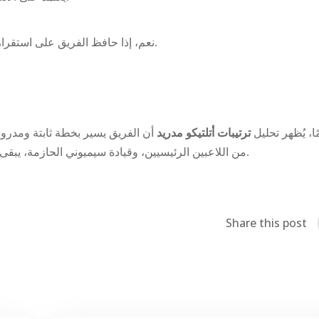
نعم، إذا حافظ الفريق على استقراره الفني ونجح في تحقيق نتائج إيجابية أمام الفرق الكبرى.
ًا، يُظهر تحليل
ترتيبات أتلتيكو مدريد
أن الفريق يسير بخطة ثابتة ومدروسة
من اللاعبين الرئيسيين، وقيادة سيميوني الحازمة، يبقى أتلتيكو مدريد منافسًا شرسًا لا يمكن تجاهله في سباق الليغا.
Share this post