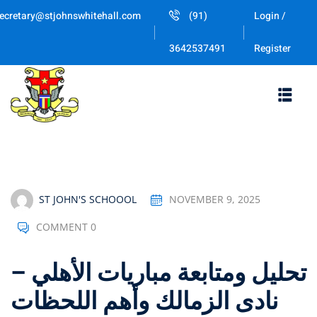
Skip
ecretary@stjohnswhitehall.com
(91)
Login /
to
Sign in
Sign up
content
Register
3642537491
Sign in
Don’t have an account?
Sign up
ST JOHN'S SCHOOOL
NOVEMBER 9, 2025
COMMENT 0
Lost your password
Remember me
تحليل ومتابعة مباريات الأهلي –
نادى الزمالك وأهم اللحظات