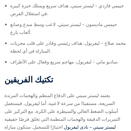
جييمي فاردي – ليستر سيتي، هداف سريع ويمتلك خبرة كبيرة
في استغلال الفرص.
جيمس ماديسون – ليستر سيتي، لاعب وسط مبدع وصانع
ألعاب بارع.
محمد صلاح – ليفربول، هداف رئيسي وقادر على قلب مجريات
المباراة في أي لحظة.
ساديو ماني – ليفربول، مهاجم سريع وفعال على الأطراف.
تكتيك الفريقين
يعتمد ليستر سيتي على الدفاع المنظم والهجمات المرتدة
السريعة، مستفيدًا من سرعة لاعبيه. أما ليفربول، فيستعمل
أسلوب الضغط العالي والسيطرة على الكرة، مع التركيز على
التمريرات الدقيقة والهجمات المنظمة التي تخلق فرصًا حقيقية
‎ليستر سيتي – نادى ليفربول
اختبارًا
للتسجيل. ستكون مباراة