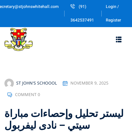
Skip
ecretary@stjohnswhitehall.com
(91)
Login /
to
Sign in
Sign up
content
Register
3642537491
Sign in
Don’t have an account?
Sign up
ST JOHN'S SCHOOOL
NOVEMBER 9, 2025
COMMENT 0
Lost your password
Remember me
تحليل وإحصاءات مباراة ‎ليستر
سيتي – نادى ليفربول