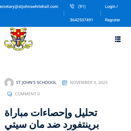
Skip
ecretary@stjohnswhitehall.com
(91)
Login /
to
Sign in
Sign up
content
Register
3642537491
Sign in
Don’t have an account?
Sign up
ST JOHN'S SCHOOOL
NOVEMBER 9, 2025
COMMENT 0
Lost your password
Remember me
تحليل وإحصاءات مباراة
برينتفورد ضد مان سيتي