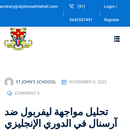
Skip
ecretary@stjohnswhitehall.com
(91)
Login /
to
Sign in
Sign up
content
Register
3642537491
Sign in
Don’t have an account?
Sign up
ST JOHN'S SCHOOOL
NOVEMBER 9, 2025
COMMENT 0
Lost your passw
Remember me
تحليل مواجهة ليفربول ضد
آرسنال في الدوري الإنجليزي