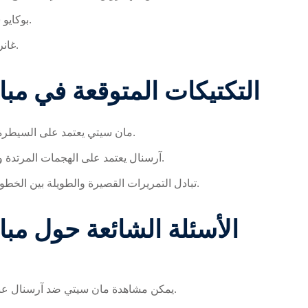
بوكايو ساكا (آرسنال) – جناح سريع وفعال في الهجمات المرتدة.
غانرز (آرسنال) – مهاجم قادر على إنهاء الهجمات بدقة عالية.
التكتيكات المتوقعة في مب
مان سيتي يعتمد على السيطرة على وسط الملعب والضغط العالي على دفاع المنافس.
آرسنال يعتمد على الهجمات المرتدة والتحركات السريعة للأطراف لاستغلال الأخطاء الدفاعية.
تبادل التمريرات القصيرة والطويلة بين الخطوط يعتبر جزءاً أساسياً من التكتيك التكتيكي لكلا الفريقين.
الأسئلة الشائعة حول مب
عبر البث المباشر على القنوات الرسمية ومنصات الإنترنت.
يمكن مشاهدة
مان سيتي ضد آرسنال