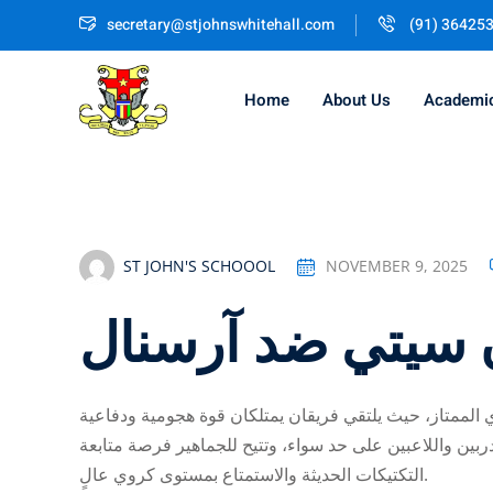
Skip
secretary@stjohnswhitehall.com
(91) 36425
to
content
Home
About Us
Academi
ST JOHN'S SCHOOOL
NOVEMBER 9, 2025
ن سيتي ضد آرسنال
ي الممتاز، حيث يلتقي فريقان يمتلكان قوة هجومية ودفاعية
ربين واللاعبين على حد سواء، وتتيح للجماهير فرصة متابعة
التكتيكات الحديثة والاستمتاع بمستوى كروي عالٍ.