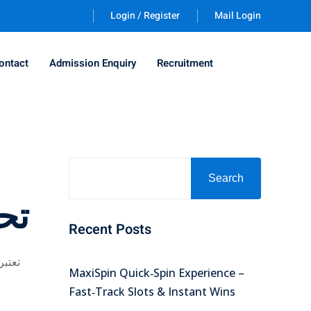
Login / Register
Mail Login
ontact
Admission Enquiry
Recruitment
Search
تح
Recent Posts
تعتبر
MaxiSpin Quick‑Spin Experience –
Fast‑Track Slots & Instant Wins