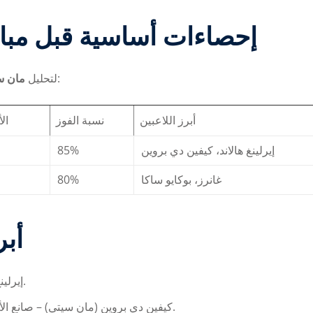
إحصاءات أساسية قبل مبا
بدقة، يجب الاطلاع على الإحصاءات التالية:
لتحليل
مان س
أبرز اللاعبين
نسبة الفوز
ال
85%
إيرلينغ هالاند، كيفين دي بروين
80%
غانرز، بوكايو ساكا
أبر
إيرلينغ هالاند (مان سيتي) – هداف الفريق وسلاح هجومي قوي.
كيفين دي بروين (مان سيتي) – صانع الألعاب ومهاراته في التمرير الحاسم تغير مجريات المباراة.