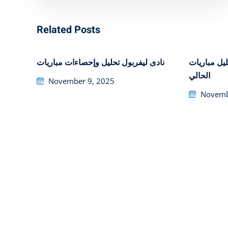
Related Posts
تحليل مباريات ‎يراميدز في الموسم
تحليل وإحصاءات مباريات ‎نادى ليفربول
الحالي
Posted
November 9, 2025
on
Posted
Novemb
on