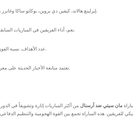
إيرلينغ هالاند، كيفين دي بروين، بوكايو ساكا وغانرز هم اللاعبون الأبرز الذين يمكن أن يغيروا مجريات المباراة.
نعم، أداء الفريقين في المباريات السابقة يعطي مؤشرات قوية حول جاهزيتهم ومستوى التنافس.
عدد الأهداف، نسبة الفوز، الأداء الهجومي والدفاعي، ومستوى اللاعبين الرئيسيين.
تعتمد متابعة الأخبار الحديثة على معرفة الإصابات والتغييرات في التشكيلة الأساسية للفريقين.
اراة
مان سيتي ضد آرسنال
من أكثر المباريات إثارة وتشويقاً في الدور
يكي للفريقين. هذه المباراة تجمع بين القوة الهجومية والتنظيم الدفاعي، 