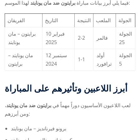
لهذا الموسم:
فيما يلي أبرز بيانات مباراة
برايتون ضد مان يونايتد
الجولة
الملعب
النتيجة
التاريخ
الفريقان
الجولة
10 فبراير
برايتون – مان
2-2
فالمر
يونايتد
2025
25
الجولة
أولد
12 سبتمبر
مان يونايتد –
1-1
برايتون
2024
ترافورد
5
أبرز اللاعبين وتأثيرهم على المباراة
،
برايتون ضد مان يونايتد
لعب اللاعبون الأساسيون دوراً مهماً في
ومن أبرزهم:
برونو فيرنانديز – مان يونايتد