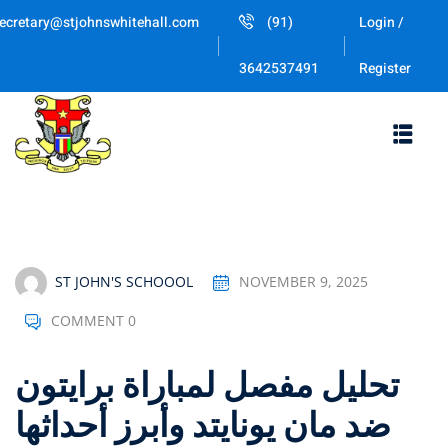
Skip
ecretary@stjohnswhitehall.com
(91)
Login /
to
Sign in
Sign up
content
Register
3642537491
Sign in
Don’t have an account?
Sign up
ST JOHN'S SCHOOOL
NOVEMBER 9, 2025
COMMENT 0
Lost your password
Remember me
تحليل مفصل لمباراة برايتون
ضد مان يونايتد وأبرز أحداثها