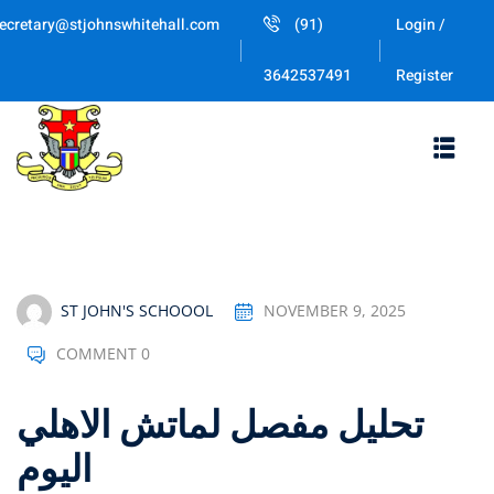
Skip
ecretary@stjohnswhitehall.com
(91)
Login /
to
Sign in
Sign up
content
Register
3642537491
Sign in
Don’t have an account?
Sign up
ST JOHN'S SCHOOOL
NOVEMBER 9, 2025
COMMENT 0
Lost your p
Remember me
تحليل مفصل لماتش الاهلي
اليوم