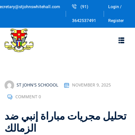
Skip
ecretary@stjohnswhitehall.com
(91)
Login /
to
Sign in
Sign up
content
Register
3642537491
Sign in
Don’t have an account?
Sign up
ST JOHN'S SCHOOOL
NOVEMBER 9, 2025
COMMENT 0
Lost your password
Remember me
تحليل مجريات مباراة إنبي ضد
الزمالك