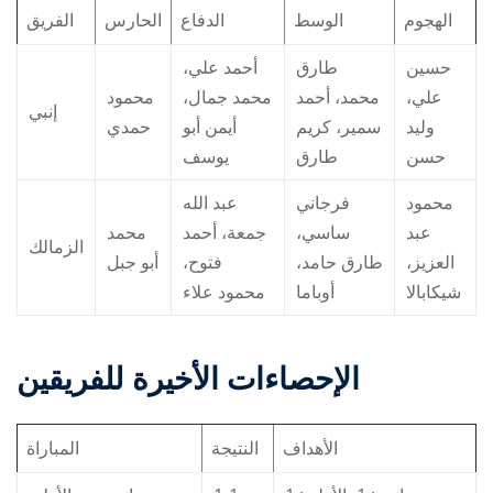
الهجوم
الوسط
الدفاع
الحارس
الفريق
حسين
طارق
أحمد علي،
علي،
محمد، أحمد
محمد جمال،
محمود
إنبي
وليد
سمير، كريم
أيمن أبو
حمدي
حسن
طارق
يوسف
محمود
فرجاني
عبد الله
عبد
ساسي،
جمعة، أحمد
محمد
الزمالك
العزيز،
طارق حامد،
فتوح،
أبو جبل
شيكابالا
أوباما
محمود علاء
الإحصاءات الأخيرة للفريقين
الأهداف
النتيجة
المباراة