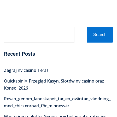
on
Search
Recent Posts
Zagraj nv casino Teraz!
Quickspin ᐈ Przegląd Kasyn, Slotów nv casino oraz
Konsol 2026
Resan_genom_landskapet_tar_en_oväntad_vändning_
med_chickenroad_för_minnesvär
Mastering roulette: Genius psychological strategies