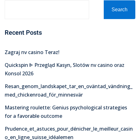
Search
Recent Posts
Zagraj nv casino Teraz!
Quickspin ᐈ Przegląd Kasyn, Slotów nv casino oraz
Konsol 2026
Resan_genom_landskapet_tar_en_oväntad_vändning_
med_chickenroad_för_minnesvär
Mastering roulette: Genius psychological strategies
for a favorable outcome
Prudence_et_astuces_pour_dénicher_le_meilleur_casin
o_en_ligne_suisse_idéalemen