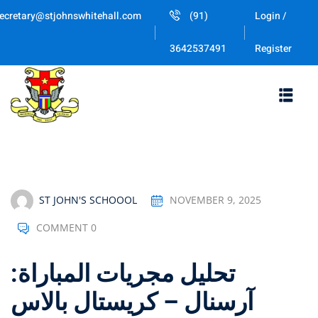
Skip
ecretary@stjohnswhitehall.com
(91)
Login /
to
Sign in
Sign up
content
Register
3642537491
Sign in
Don’t have an account?
Sign up
ST JOHN'S SCHOOOL
NOVEMBER 9, 2025
COMMENT 0
Lost your password
Remember me
تحليل مجريات المباراة:
آرسنال – كريستال بالاس