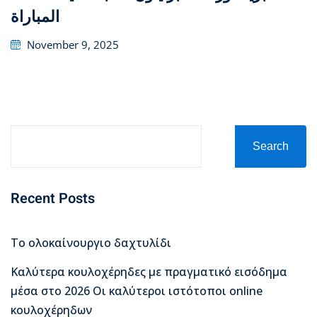
المباراة
Posted
November 9, 2025
on
Search
Recent Posts
Το ολοκαίνουργιο δαχτυλίδι
Καλύτερα κουλοχέρηδες με πραγματικό εισόδημα
μέσα στο 2026 Οι καλύτεροι ιστότοποι online
κουλοχέρηδων