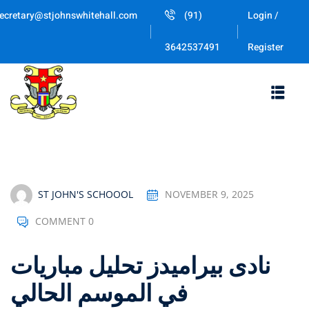
Skip
ecretary@stjohnswhitehall.com
(91)
Login /
to
Sign in
Sign up
content
Register
3642537491
Sign in
Don’t have an account?
Sign up
ST JOHN'S SCHOOOL
NOVEMBER 9, 2025
COMMENT 0
Lost your password
Remember me
تحليل مباريات ‎نادى بيراميدز
في الموسم الحالي