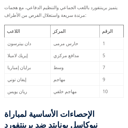
يتميز برينتفورد باللعب الجماعي والتنظيم الدفاعي، مع هجمات
مرتدة سريعة واستغلال الفرص من الأطراف:
الرقم
المركز
اللاعب
دان بيترسون
حارس مرمى
1
إيريك لاميلا
مدافع مركزي
5
برايان إمباربا
وسط
7
إيفان توني
مهاجم
9
ريان يويس
مهاجم خلفي
10
الإحصاءات الأساسية لمباراة
نيوكاسل يونايتد ضد برينتفورد