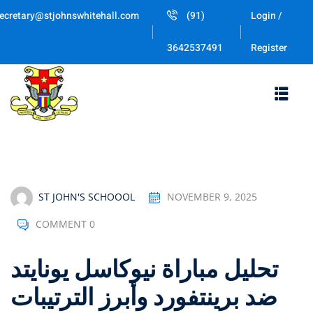
Skip
ecretary@stjohnswhitehall.com
(91)
Login /
to
Sign in
Sign up
content
Register
3642537491
Sign in
Don’t have an account?
Sign up
ST JOHN'S SCHOOOL
NOVEMBER 9, 2025
COMMENT 0
Lost your pas
Remember me
تحليل مباراة نيوكاسل يونايتد
ضد برينتفورد وأبرز الترتيبات