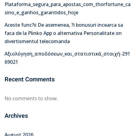
Plataforma_segura_para_apostas_com_thorfortune_ca
sino_e_ganhos_garantidos_hoje
Aceste func?ii De asemenea, ?i bonusuri incearca sa
faca de la Plinko App o alternativa Personalitate on
divertismentul telecomanda
Αξιολόγηση_αποδόσεων_και_στατιστικά_στοιχή-291
69021
Recent Comments
No comments to show.
Archives
August 2026