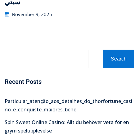
سيتي
Posted
November 9, 2025
on
Search
Recent Posts
Particular_atenção_aos_detalhes_do_thorfortune_casi
no_e_conquiste_maiores_bene
Spin Sweet Online Casino: Allt du behöver veta för en
grym spelupplevelse