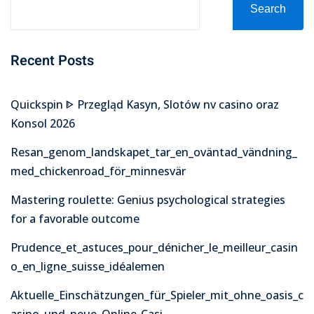
Search
Recent Posts
Quickspin ᐈ Przegląd Kasyn, Slotów nv casino oraz
Konsol 2026
Resan_genom_landskapet_tar_en_oväntad_vändning_
med_chickenroad_för_minnesvär
Mastering roulette: Genius psychological strategies
for a favorable outcome
Prudence_et_astuces_pour_dénicher_le_meilleur_casin
o_en_ligne_suisse_idéalemen
Aktuelle_Einschätzungen_für_Spieler_mit_ohne_oasis_c
asino_und_neue_Online-Casi