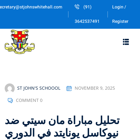
Skip
ecretary@stjohnswhitehall.com
(91)
Login /
to
Sign in
Sign up
content
Register
3642537491
Sign in
Don’t have an account?
Sign up
ST JOHN'S SCHOOOL
NOVEMBER 9, 2025
COMMENT 0
Lost your password
Remember me
تحليل مباراة مان سيتي ضد
نيوكاسل يونايتد في الدوري