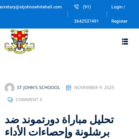
Skip
ecretary@stjohnswhitehall.com
(91)
Login /
to
Sign in
Sign up
content
Register
3642537491
Sign in
Don’t have an account?
Sign up
ST JOHN'S SCHOOOL
NOVEMBER 9, 2025
COMMENT 0
Lost your pas
Remember me
تحليل مباراة دورتموند ضد
برشلونة وإحصاءات الأداء