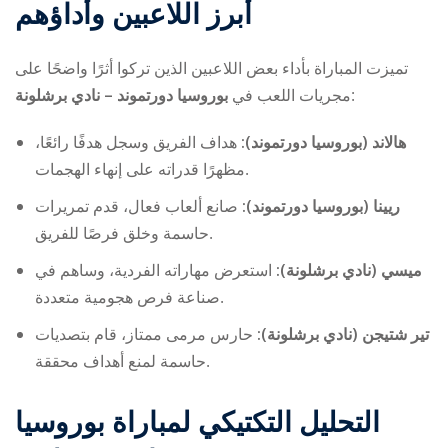
أبرز اللاعبين وأداؤهم
تميزت المباراة بأداء بعض اللاعبين الذين تركوا أثرًا واضحًا على
بوروسيا دورتموند – نادي برشلونة
مجريات اللعب في
:
هالاند (بوروسيا دورتموند):
هداف الفريق وسجل هدفًا رائعًا،
مظهرًا قدراته على إنهاء الهجمات.
ريينا (بوروسيا دورتموند):
صانع ألعاب فعال، قدم تمريرات
حاسمة وخلق فرصًا للفريق.
ميسي (نادي برشلونة):
استعرض مهاراته الفردية، وساهم في
صناعة فرص هجومية متعددة.
تير شتيجن (نادي برشلونة):
حارس مرمى ممتاز، قام بتصديات
حاسمة لمنع أهداف محققة.
التحليل التكتيكي لمباراة
بوروسيا