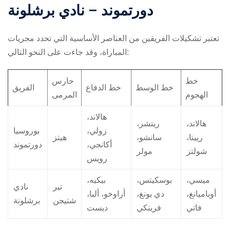
دورتموند – نادي برشلونة
تعتبر تشكيلات الفريقين من العناصر الأساسية التي تحدد مجريات
المباراة، وقد جاءت على النحو التالي:
خط
حارس
خط الوسط
خط الدفاع
الفريق
الهجوم
المرمى
هالاند،
هالاند،
ريتشر،
زولي،
بوروسيا
ريينا،
سانشو،
هيتز
أكانجي،
دورتموند
شولتز
مولر
رويس
ميسي،
بوسكيتس،
بيكيه،
تير
نادي
أوباميانغ،
دي يونغ،
أراوخو، ألبا،
شتيجن
برشلونة
فاتي
فرينكي
ديست