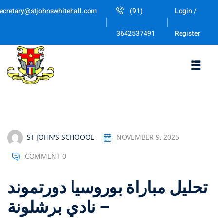
Skip
ecretary@stjohnswhitehall.com
(91)
Login /
to
Sign in
Sign up
content
Register
3642537491
Sign in
Don’t have an account?
Sign up
ST JOHN'S SCHOOOL
NOVEMBER 9, 2025
COMMENT 0
Lost your password
Remember me
تحليل مباراة بوروسيا دورتموند
– نادي برشلونة