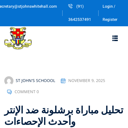
Skip
ecretary@stjohnswhitehall.com
(91)
Login /
to
Sign in
Sign up
content
Register
3642537491
Sign in
Don’t have an account?
Sign up
ST JOHN'S SCHOOOL
NOVEMBER 9, 2025
COMMENT 0
Lost your password
Remember me
تحليل مباراة برشلونة ضد الإنتر
وأحدث الإحصاءات