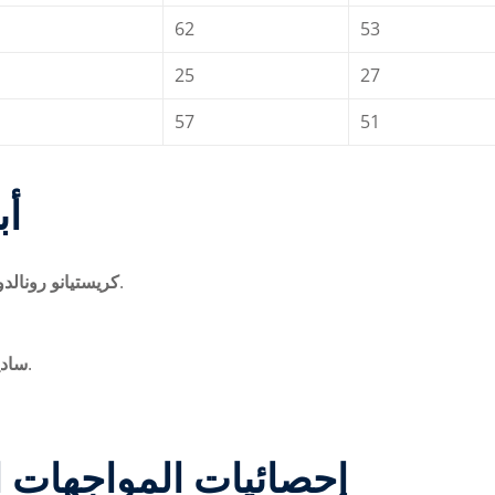
62
53
25
27
57
51
أب
ماكينة الأهداف للنصر وأخطر لاعبيه في منطقة الجزاء.
كريستيانو رونالد:
عنصر خبرة يمنح النصر خيارات هجومية متنوعة.
ساد:
إحصائيات المواجهات ال