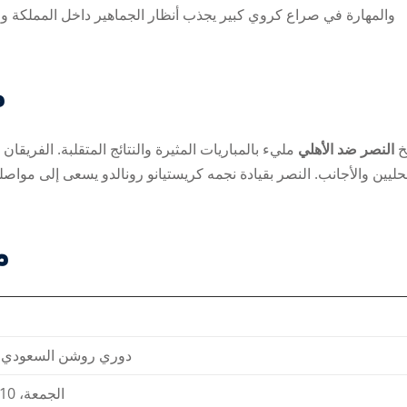
والمهارة في صراع كروي كبير يجذب أنظار الجماهير داخل المملكة وخار
Lost your password?
Remember me
م
يخ
النصر ضد الأهلي
مليء بالمباريات المثيرة والنتائج المتقلبة. الفريق
حليين والأجانب. النصر بقيادة نجمه كريستيانو رونالدو يسعى إلى مواصل
م
دوري روشن السعودي ل
الجمعة، 10 مايو 2024