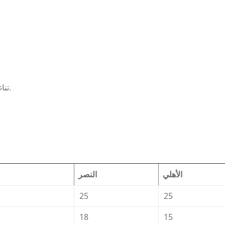
تناغم دفاعي واضح بقيادة إدوارد ميندي في حراسة المرمى.
الأهلي
النصر
25
25
18
15