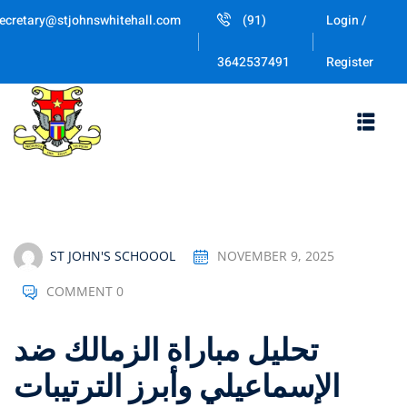
Skip
ecretary@stjohnswhitehall.com
(91)
Login /
to
Sign in
Sign up
content
Register
3642537491
Sign in
Don’t have an account?
Sign up
ST JOHN'S SCHOOOL
NOVEMBER 9, 2025
COMMENT 0
Lost your pa
Remember me
تحليل مباراة الزمالك ضد
الإسماعيلي وأبرز الترتيبات