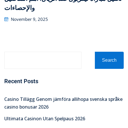
والإحصاءات
Posted
November 9, 2025
on
Search
Recent Posts
Casino Tillägg Genom jämföra allihopa svenska språke
casino bonusar 2026
Ultimata Casinon Utan Spelpaus 2026