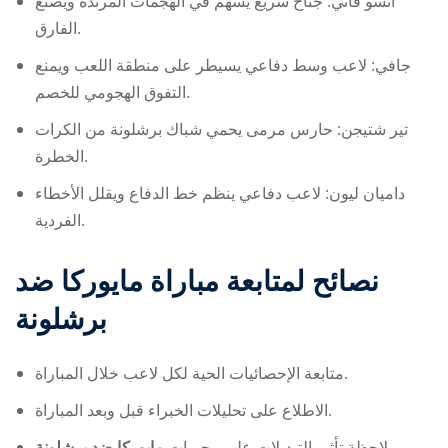
أنسو فاتي: جناح سريع يسهم في الهجمات المرتدة ويصنع
الفارق.
جافي: لاعب وسط دفاعي يسيطر على منطقة اللعب ويمنع
التفوق الهجومي للخصم.
تير شتيجن: حارس مرمى يحمي شباك برشلونة من الكرات
الخطرة.
داميان ليون: لاعب دفاعي ينظم خط الدفاع ويقلل الأخطاء
الفردية.
نصائح لمتابعة مباراة
مايوركا ضد
برشلونة
متابعة الإحصائيات الحية لكل لاعب خلال المباراة.
الاطلاع على تحليلات الخبراء قبل وبعد المباراة.
مايوركا ضد برشلونة
ملاحظة تأثير التبديلات على مجريات
.