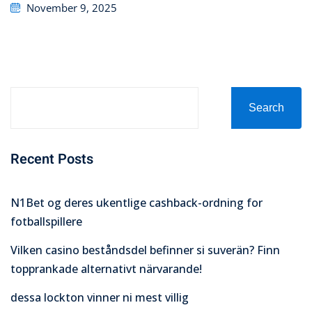
Posted
November 9, 2025
on
Search
Recent Posts
N1Bet og deres ukentlige cashback-ordning for
fotballspillere
Vilken casino beståndsdel befinner si suverän? Finn
topprankade alternativt närvarande!
dessa lockton vinner ni mest villig