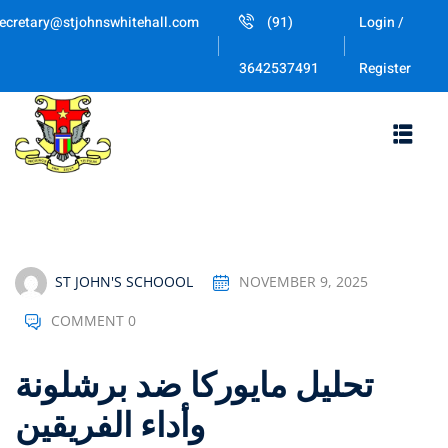
Skip
ecretary@stjohnswhitehall.com
(91)
Login /
to
Sign in
Sign up
content
Register
3642537491
Sign in
Don’t have an account?
Sign up
ST JOHN'S SCHOOOL
NOVEMBER 9, 2025
COMMENT 0
Lost your password
Remember me
تحليل مايوركا ضد برشلونة
وأداء الفريقين