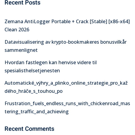
Recent Posts
Zemana AntiLogger Portable + Crack [Stable] [x86-x64]
Clean 2026
Datavisualisering av krypto-bookmakeres bonusvilkår
sammenlignet
Hvordan fastlegen kan henvise videre til
spesialisthelsetjenesten
Automatické_výhry_a_plinko_online_strategie_pro_kaž
dého_hráče_s_touhou_po
Frustration_fuels_endless_runs_with_chickenroad_mas
tering_traffic_and_achieving
Recent Comments