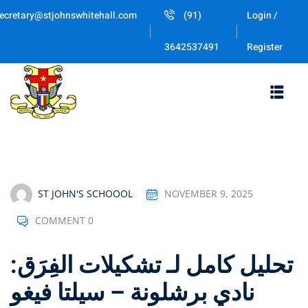
Skip
ecretary@stjohnswhitehall.com
(91)
Login /
to
Sign in
Sign up
content
Register
3642537491
Sign in
Don’t have an account?
Sign up
ST JOHN'S SCHOOOL
NOVEMBER 9, 2025
COMMENT 0
Lost your password
Remember me
تحليل كامل لـ تشكيلات الفِرَق:
نادي برشلونة – سيلتا فيغو