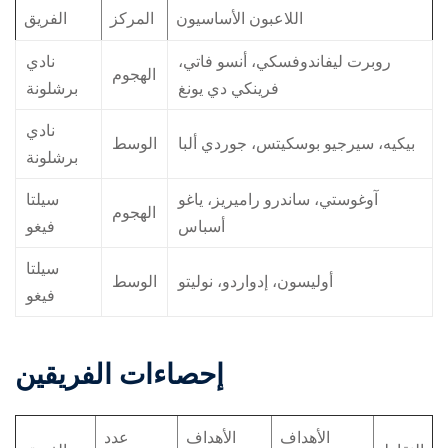
اللاعبون الأساسيون
المركز
الفريق
روبرت ليفاندوفسكي، أنسو فاتي،
نادي
الهجوم
فرينكي دي يونغ
برشلونة
نادي
بيكيه، سيرجيو بوسكيتس، جوردي ألبا
الوسط
برشلونة
آوغوستي، ساندرو راميريز، ياغو
سيلتا
الهجوم
أسباس
فيغو
سيلتا
أوليسون، إدواردو، نوليتو
الوسط
فيغو
إحصاءات الفريقين
الأهداف
الأهداف
عدد