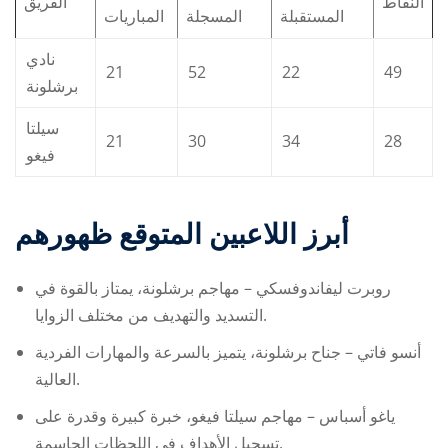
النقاط
الفريق
المستقبلة
المسجلة
المباريات
نادي
21
52
22
49
برشلونة
سيلتا
21
30
34
28
فيغو
أبرز اللاعبين المتوقع ظهورهم
روبرت ليفاندوفسكي – مهاجم برشلونة، يمتاز بالقوة في
التسديد والتهديف من مختلف الزوايا.
أنسو فاتي – جناح برشلونة، يتميز بالسرعة والمهارات الفردية
العالية.
ياغو أسباس – مهاجم سيلتا فيغو، خبرة كبيرة وقدرة على
تسجيل الأهداف في اللحظات الحاسمة.