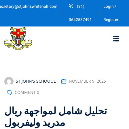
Skip
ecretary@stjohnswhitehall.com
(91)
Login /
to
Sign in
Sign up
content
Register
3642537491
Sign in
Don’t have an account?
Sign up
ST JOHN'S SCHOOOL
NOVEMBER 9, 2025
COMMENT 0
Lost your password
Remember me
تحليل شامل لمواجهة ريال
مدريد وليفربول