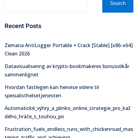
Search
Recent Posts
Zemana AntiLogger Portable + Crack [Stable] [x86-x64]
Clean 2026
Datavisualisering av krypto-bookmakeres bonusvilkår
sammenlignet
Hvordan fastlegen kan henvise videre til
spesialisthelsetjenesten
Automatické_výhry_a_plinko_online_strategie_pro_kaž
dého_hráče_s_touhou_po
Frustration_fuels_endless_runs_with_chickenroad_mas
tering_traffic_and_achieving