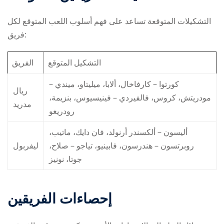
التشكيلات المتوقعة تساعد على فهم أسلوب اللعب المتوقع لكل
فريق:
التشكيل المتوقع
الفريق
كورتوا – كارفاخال، ألابا، ميليتاو، ميندي –
ريال
مودريتش، كروس، فالفيردي – فينيسيوس، بنزيمة،
مدريد
رودريغو
أليسون – ألكسندر أرنولد، فان دايك، ماتيب،
روبرتسون – هندرسون، فابينيو، تياجو – صلاح،
ليفربول
جوتا، نونيز
إحصاءات الفريقين