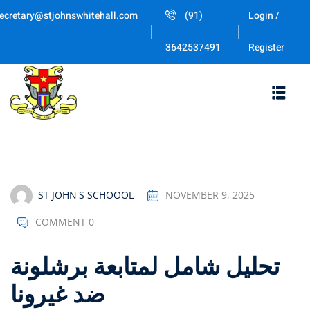
Skip
ecretary@stjohnswhitehall.com
(91)
Login /
to
Sign in
Sign up
content
Register
3642537491
Sign in
Don’t have an account?
Sign up
ST JOHN'S SCHOOOL
NOVEMBER 9, 2025
COMMENT 0
Lost your password
Remember me
تحليل شامل لمتابعة برشلونة
ضد غيرونا