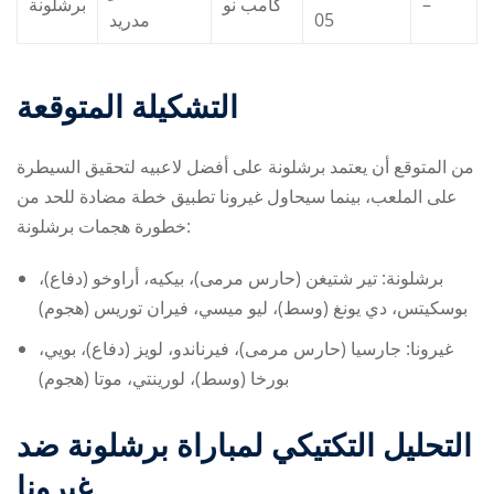
برشلونة
كامب نو
–
مدريد
05
التشكيلة المتوقعة
من المتوقع أن يعتمد برشلونة على أفضل لاعبيه لتحقيق السيطرة
على الملعب، بينما سيحاول غيرونا تطبيق خطة مضادة للحد من
خطورة هجمات برشلونة:
برشلونة: تير شتيغن (حارس مرمى)، بيكيه، أراوخو (دفاع)،
بوسكيتس، دي يونغ (وسط)، ليو ميسي، فيران توريس (هجوم)
غيرونا: جارسيا (حارس مرمى)، فيرناندو، لويز (دفاع)، بويي،
بورخا (وسط)، لورينتي، موتا (هجوم)
التحليل التكتيكي لمباراة
برشلونة ضد
غيرونا