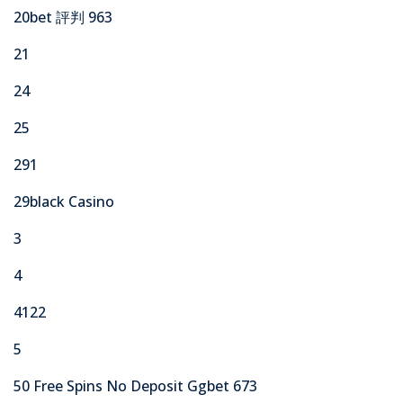
20bet 評判 963
21
24
25
291
29black Casino
3
4
4122
5
50 Free Spins No Deposit Ggbet 673