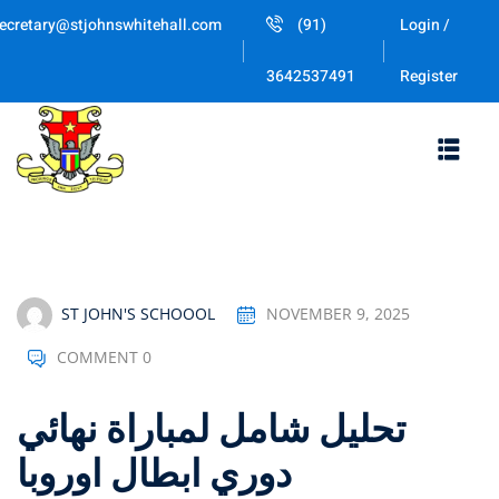
Skip
ecretary@stjohnswhitehall.com
(91)
Login /
to
Sign in
Sign up
content
Register
3642537491
Sign in
Don’t have an account?
Sign up
ST JOHN'S SCHOOOL
NOVEMBER 9, 2025
COMMENT 0
Lost your password
Remember me
تحليل شامل لمباراة نهائي
دوري ابطال اوروبا