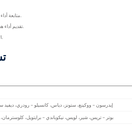
متابعة أداء اللاعبين الرئيسيين في الفريقين قبل المباريات الأوروبية.
تقديم أداء هجومي ودفاعي متكامل أمام جمهور عريض من المتابعين.
الاطلاع على إحصاءات دقيقة عن الأداء السابق لكل فريق.
تش
إيدرسون – ووكينغ، ستونز، دياس، كانسيلو – رودري، ديفيد سي
بوتر – تريس، شير، لويس، نيكوباندي – برايتويل، كلوسترمان،