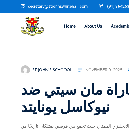
Skip
secretary@stjohnswhitehall.com
(91) 36425
to
content
Home
About Us
Academi
ST JOHN'S SCHOOOL
NOVEMBER 9, 2025
اراة مان سيتي ضد
نيوكاسل يونايتد
إنجليزي الممتاز، حيث تجمع بين فريقين يمتلكان تاريخًا من