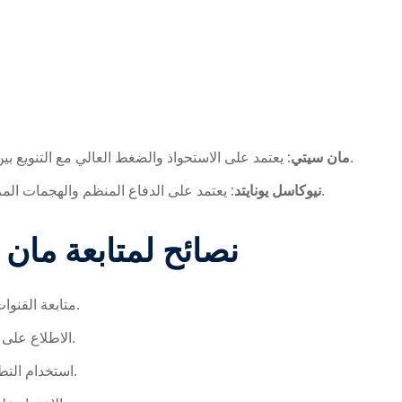
يعتمد على الاستحواذ والضغط العالي مع التنويع بين الهجمات القصيرة والطويلة لاستغلال الثغرات الدفاعية.
مان سيتي:
يعتمد على الدفاع المنظم والهجمات المرتدة السريعة، مع محاولة استغلال السرعة في الأطراف.
نيوكاسل يونايتد:
نصائح لمتابعة
مان 
متابعة القنوات الرسمية للبث لتجنب انقطاع البث أو الجودة المنخفضة.
الاطلاع على أخبار الفريقين قبل المباراة لمعرفة الإصابات والتغييرات.
استخدام التطبيقات الرياضية لمتابعة النتائج والإحصاءات لحظة بلحظة.