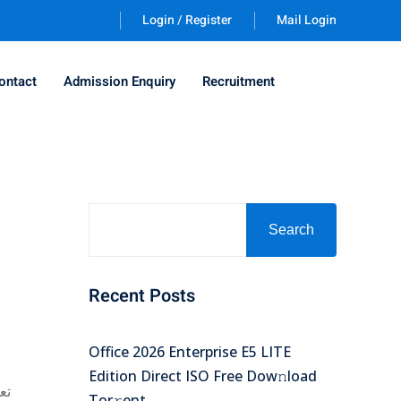
Login / Register
Mail Login
ontact
Admission Enquiry
Recruitment
Search
Recent Posts
Office 2026 Enterprise E5 LITE
Edition Direct ISO Frее Dow𝚗load
تع
Tоr𝚛ent