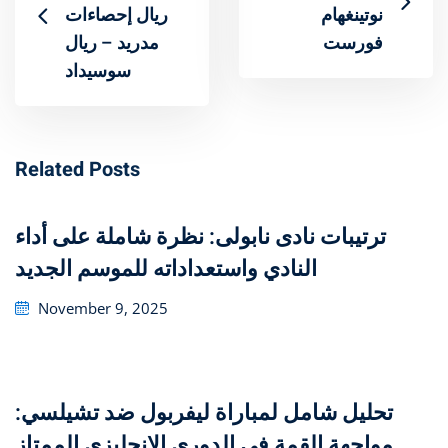
نوتينغهام
إحصاءات ‎ريال
فورست
مدريد – ريال
سوسيداد
Related Posts
ترتيبات نادى نابولى: نظرة شاملة على أداء
النادي واستعداداته للموسم الجديد
Posted
November 9, 2025
on
تحليل شامل لمباراة ليفربول ضد تشيلسي:
مواجهة القمة في الدوري الإنجليزي الممتاز