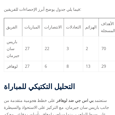
فيما يلي جدول يوضح أبرز الإحصاءات للفريقين:
الأهداف
الهزائم
التعادلات
الانتصارات
المباريات
الفريق
لمسجلة
باريس
سان
27
22
3
2
70
جيرمان
لوهافر
27
6
8
13
29
التحليل التكتيكي للمباراة
ستعتمد
بي اس جي ضد لوهافر
على خطط هجومية متقدمة من
جانب باريس سان جيرمان، مع التركيز على الاستحواذ والسيطرة
على وسط الملعب، بينما سيلعب لوهافر بأسلوب دفاعي محكم