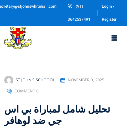
Skip
ecretary@stjohnswhitehall.com
(91)
Login /
to
Sign in
Sign up
content
Register
3642537491
Sign in
Don’t have an account?
Sign up
ST JOHN'S SCHOOOL
NOVEMBER 9, 2025
COMMENT 0
Lost your 
Remember me
تحليل شامل لمباراة بي اس
جي ضد لوهافر