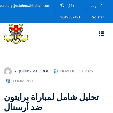
Skip
ecretary@stjohnswhitehall.com
(91)
Login /
to
Sign in
Sign up
content
Register
3642537491
Sign in
Don’t have an account?
Sign up
ST JOHN'S SCHOOOL
NOVEMBER 9, 2025
COMMENT 0
Lost your password
Remember me
تحليل شامل لمباراة برايتون
ضد آرسنال