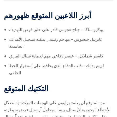
أبرز اللاعبين المتوقع ظهورهم
بوكايو ساكا – جناح هجومي قادر على خلق فرص التهديف
غابرييل جيسوس – مهاجم رئيسي يمكنه تسجيل الأهداف
الحاسمة
كاسبر شمايكل – عنصر دفاعي مهم لحماية شباك الفريق
لويس دانك – قلب الدفاع الذي يحافظ على استقرار الخط
الخلفي
التكتيك المتوقع
من المتوقع أن يعتمد برايتون على الهجمات المرتدة واستغلال
الأخطاء الهجومية لآرسنال، بينما سيحاول آرسنال فرض سيطرته
على الكرة والضغط على دفاعات الخصم.
برايتون ضد آرسنال