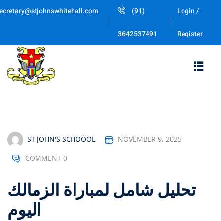
Skip
ecretary@stjohnswhitehall.com
(91)
Login /
to
Sign in
Sign up
content
Register
3642537491
Sign in
Don’t have an account?
Sign up
ST JOHN'S SCHOOOL
NOVEMBER 9, 2025
COMMENT 0
Lost your password
Remember me
تحليل شامل لمباراة الزمالك
اليوم