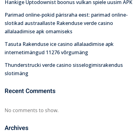
Hankige Uptodownist boonus vulkan spiele uusim APK
Parimad online-pokid pärisraha eest: parimad online-
slotikad austraallaste Rakenduse verde casino
allalaadimise apk omamiseks
Tasuta Rakenduse ice casino allalaadimise apk
internetimängud 11276 võrgumäng
Thunderstrucki verde casino sisselogimisrakendus
slotimäng
Recent Comments
No comments to show.
Archives