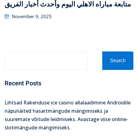
متابعة مباراه الاهلي اليوم وأحدث أخبار الفريق
Posted
November 9, 2025
on
Search
Recent Posts
Lihtsad Rakenduse ice casino allalaadimine Androidile
näpunäited hasartmängude mängimiseks ja
suuremate võitude leidmiseks. Avastage viise online-
slotimängude mängimiseks.