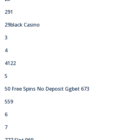
291
29black Casino
3
4
4122
5
50 Free Spins No Deposit Ggbet 673
559
6
7
777 Slot 969