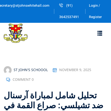
Skip
ecretary@stjohnswhitehall.com
(91)
Login /
to
Sign in
Sign up
content
Register
3642537491
Sign in
Don’t have an account?
Sign up
ST JOHN'S SCHOOOL
NOVEMBER 9, 2025
COMMENT 0
Lost your password
Remember me
تحليل شامل لمباراة آرسنال
ضد تشيلسي: صراع القمة في