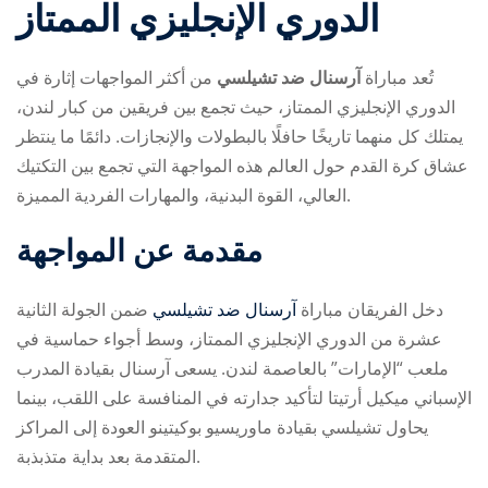
الدوري الإنجليزي الممتاز
تُعد مباراة
آرسنال ضد تشيلسي
من أكثر المواجهات إثارة في
الدوري الإنجليزي الممتاز، حيث تجمع بين فريقين من كبار لندن،
يمتلك كل منهما تاريخًا حافلًا بالبطولات والإنجازات. دائمًا ما ينتظر
عشاق كرة القدم حول العالم هذه المواجهة التي تجمع بين التكتيك
ry
العالي، القوة البدنية، والمهارات الفردية المميزة.
مقدمة عن المواجهة
دخل الفريقان مباراة
آرسنال ضد تشيلسي
ضمن الجولة الثانية
عشرة من الدوري الإنجليزي الممتاز، وسط أجواء حماسية في
ملعب “الإمارات” بالعاصمة لندن. يسعى آرسنال بقيادة المدرب
الإسباني ميكيل أرتيتا لتأكيد جدارته في المنافسة على اللقب، بينما
يحاول تشيلسي بقيادة ماوريسيو بوكيتينو العودة إلى المراكز
المتقدمة بعد بداية متذبذبة.