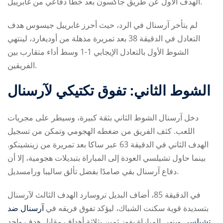
الهدف الأول عن طريق جاكسون بعد خطأ دفاعي من غابرييل.
لم يتأخر آرسنال في الرد، حيث أحرز غابرييل جيسوس هدف
التعادل في الدقيقة 38 بعد تمريرة مذهلة من أوديغارد، لينتهي
الشوط الأول بالتعادل الإيجابي 1-1 وسط أداء متقارب بين
الفريقين.
الشوط الثاني: تفوق تكتيكي لآرسنال
دخل آرسنال الشوط الثاني بثقة كبيرة، وسيطر على مجريات
اللعب. كثف الفريق من ضغطه الهجومي وتمكن من تسجيل
الهدف الثاني في الدقيقة 63 عبر ساكا بعد تمريرة من زينشينكو.
بينما حاول تشيلسي العودة إلى المباراة بتبديلات هجومية، إلا أن
دفاع آرسنال بقي صامدًا بفضل تألق ساليبا ورامسديل.
في الدقيقة 85، أضاف البديل تروسارد الهدف الثالث لآرسنال
بتسديدة قوية سكنت الشباك، ليؤكد تفوق فريقه في
آرسنال ضد
وينهي المباراة بفوز ثمين بثلاثة أهداف مقابل هدف واحد.
تشيلسي