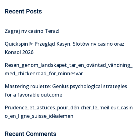
Recent Posts
Zagraj nv casino Teraz!
Quickspin ᐈ Przegląd Kasyn, Slotów nv casino oraz
Konsol 2026
Resan_genom_landskapet_tar_en_oväntad_vändning_
med_chickenroad_för_minnesvär
Mastering roulette: Genius psychological strategies
for a favorable outcome
Prudence_et_astuces_pour_dénicher_le_meilleur_casin
o_en_ligne_suisse_idéalemen
Recent Comments