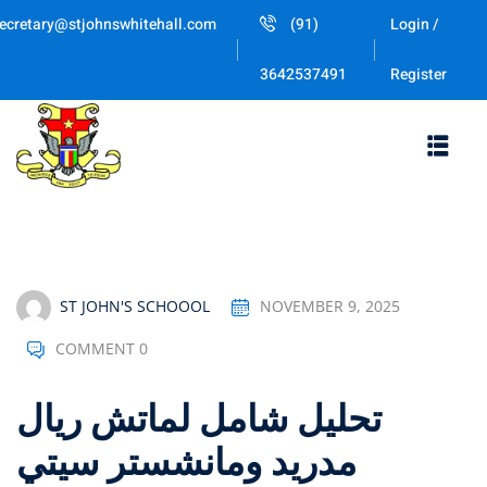
Skip
ecretary@stjohnswhitehall.com
(91)
Login /
to
Sign in
Sign up
content
Register
3642537491
Sign in
Don’t have an account?
Sign up
ST JOHN'S SCHOOOL
NOVEMBER 9, 2025
COMMENT 0
Lost your password
Remember me
تحليل شامل لماتش ريال
مدريد ومانشستر سيتي