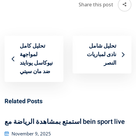
Share this post
تحليل شامل
تحليل كامل
لمباريات ‎نادى
لمواجهة
النصر
نيوكاسل يونايتد
ضد مان سيتي
Related Posts
استمتع بمشاهدة الرياضة مع bein sport live
Posted
November 9, 2025