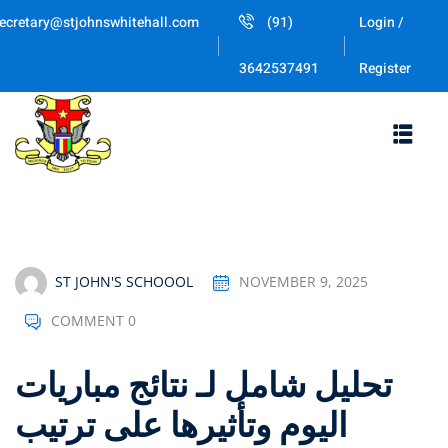
Skip
ecretary@stjohnswhitehall.com
(91)
Login /
to
Sign in
Sign up
content
Register
3642537491
Sign in
Don’t have an account?
Sign up
ST JOHN'S SCHOOOL
NOVEMBER 9, 2025
COMMENT 0
Lost your password
Remember me
تحليل شامل لـ نتائج مباريات
اليوم وتأثيرها على ترتيب