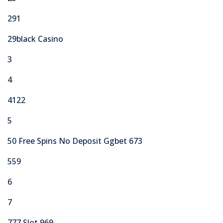
291
29black Casino
3
4
4122
5
50 Free Spins No Deposit Ggbet 673
559
6
7
777 Slot 969