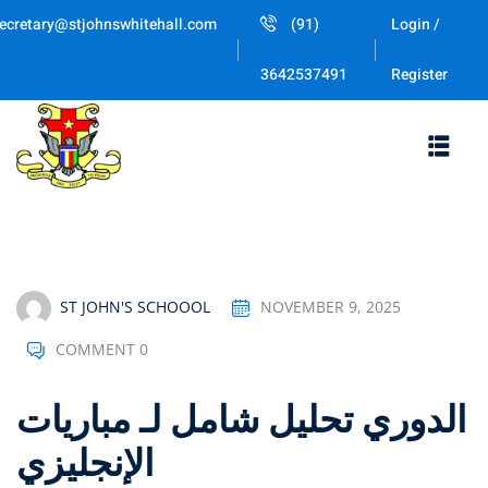
Skip
ecretary@stjohnswhitehall.com
(91)
Login /
to
Sign in
Sign up
content
Register
3642537491
Sign in
Don’t have an account?
Sign up
ST JOHN'S SCHOOOL
NOVEMBER 9, 2025
COMMENT 0
Lost your password
Remember me
تحليل شامل لـ مباريات ‎الدوري
الإنجليزي