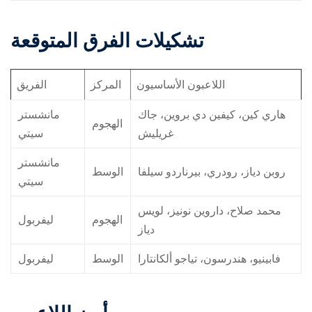
تشكيلات الفرق المتوقعة
اللاعبون الأساسيون
المركز
الفريق
هاري كين، كيفين دي بروين، جاك
مانشستر
الهجوم
غريليش
سيتي
مانشستر
روبن دياز، رودري، بيرناردو سيلفا
الوسط
سيتي
محمد صلاح، داروين نونيز، لويس
الهجوم
ليفربول
دياز
فابينيو، هندرسون، تياجو ألكانتارا
الوسط
ليفربول