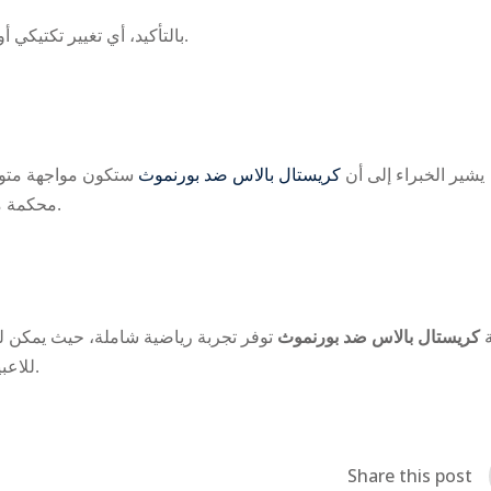
بالتأكيد، أي تغيير تكتيكي أو في التشكيلة يمكن أن يغير مجريات المباراة بشكل كبير.
يشير الخبراء إلى أن
كريستال بالاس ضد بورنموث
ستكون مواجهة متواز
محكمة من كلا الفريقين، مما يجعل المباراة ممتعة ومثيرة للمتابعين.
ة
كريستال بالاس ضد بورنموث
توفر تجربة رياضية شاملة، حيث يمكن لل
للاعبين، مما يجعل كل لحظة من المباراة مليئة بالتشويق والإثارة.
Share this post