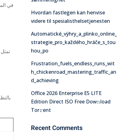
في المن
Hvordan fastlegen kan henvise
videre til spesialisthelsetjenesten
Automatické_výhry_a_plinko_online_
strategie_pro_každého_hráče_s_tou
hou_po
تمثل
Frustration_fuels_endless_runs_wit
h_chickenroad_mastering_traffic_an
d_achieving
Office 2026 Enterprise E5 LITE
بالنظر
Edition Direct ISO Frее Dow𝚗load
Tоr𝚛ent
Recent Comments