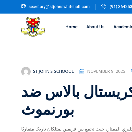
Skip
secretary@stjohnswhitehall.com
(91) 36425
to
content
Home
About Us
Academi
ST JOHN'S SCHOOOL
NOVEMBER 9, 2025
كريستال بالاس ضد
بورنموث
يزي الممتاز، حيث تجمع بين فريقين يمتلكان تاريخًا متقاربًا