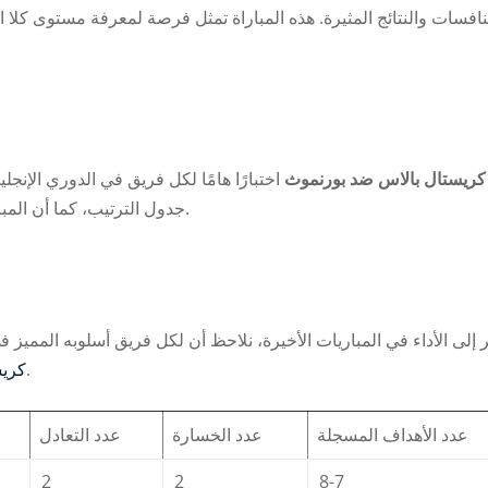
افسات والنتائج المثيرة. هذه المباراة تمثل فرصة لمعرفة مستوى كلا ال
Lost your password?
Remember me
كريستال بالاس ضد بورنموث
اختبارًا هامًا لكل فريق في الدوري الإنج
جدول الترتيب، كما أن المباراة تقدم فرصة للاعبين لإظهار مهاراتهم الفردية والجماعية.
 إلى الأداء في المباريات الأخيرة، نلاحظ أن لكل فريق أسلوبه المميز 
مواجهة متكافئة ومثيرة للمتابعين.
كريس
عدد الأهداف المسجلة
عدد الخسارة
عدد التعادل
2
2
8-7