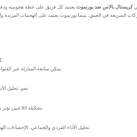
ي
كريستال بالاس ضد بورنموث
يعتمد كل فريق على خطة هجومية ودفاعي
كات السريعة في العمق، بينما بورنموث يعتمد على الهجمات المرتدة وا
ك
يمكن متابعة المباراة عبر القنوات الرياضية الرسمية والمنصات الإلكترونية للبث المباشر.
نعم، تحليل الأداء السابق للفريقين يساعد في توقع نقاط القوة والضعف.
تشكيلة اللاعبين تؤثر بشكل كبير على سير المباراة ونجاح التكتيكات المرسومة.
تحليل الأداء الفردي والجماعي، الإحصاءات الهجومية والدفاعية يساعد على تحديد الفريق المرشح للفوز.