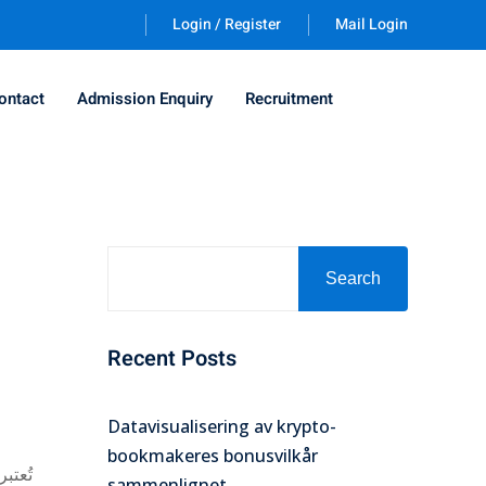
Login / Register
Mail Login
ontact
Admission Enquiry
Recruitment
Search
Recent Posts
Datavisualisering av krypto-
bookmakeres bonusvilkår
تُعتب
sammenlignet