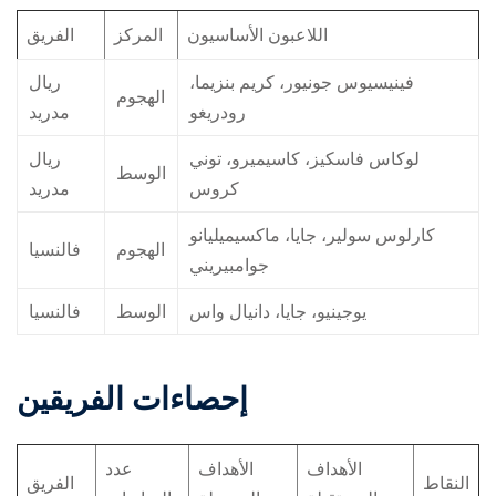
اللاعبون الأساسيون
المركز
الفريق
فينيسيوس جونيور، كريم بنزيما،
ريال
الهجوم
رودريغو
مدريد
لوكاس فاسكيز، كاسيميرو، توني
ريال
الوسط
كروس
مدريد
كارلوس سولير، جايا، ماكسيميليانو
الهجوم
فالنسيا
جوامبيريني
يوجينيو، جايا، دانيال واس
الوسط
فالنسيا
إحصاءات الفريقين
الأهداف
الأهداف
عدد
النقاط
الفريق