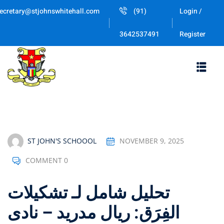
Skip
ecretary@stjohnswhitehall.com
(91)
Login /
to
Sign in
Sign up
content
Register
3642537491
Sign in
Don’t have an account?
Sign up
ST JOHN'S SCHOOOL
NOVEMBER 9, 2025
COMMENT 0
Lost your password
Remember me
تحليل شامل لـ تشكيلات
الفِرَق: ريال مدريد – نادى