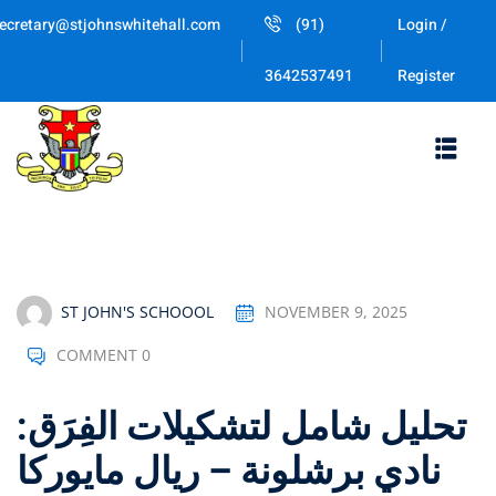
Skip
ecretary@stjohnswhitehall.com
(91)
Login /
to
Sign in
Sign up
content
Register
3642537491
Sign in
Don’t have an account?
Sign up
ST JOHN'S SCHOOOL
NOVEMBER 9, 2025
COMMENT 0
Lost your passwo
Remember me
تحليل شامل لتشكيلات الفِرَق:
نادي برشلونة – ريال مايوركا