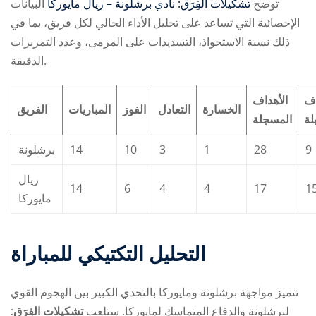
توضح
تشكيلات الفِرَق: نادي برشلونة – ريال مايوركا
البيانات
الإحصائية التي تساعد على تحليل الأداء الحالي لكل فريق، بما في
ذلك نسبة الاستحواذ، التسديدات على المرمى، وعدد التمريرات
الدقيقة.
اف
الأهداف
الخسارة
التعادل
الفوز
المباريات
الفريق
لة
المسجلة
برشلونة
14
10
3
1
28
9
ريال
14
6
4
4
17
1
مايوركا
التحليل التكتيكي للمباراة
تتميز مواجهة برشلونة ومايوركا بالتحدي الكبير بين الهجوم القوي
لبرشلونة والدفاع المتماسك لمايوركا. ستلعب
تشكيلات الفِرَق: