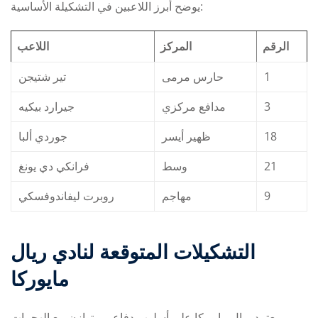
يوضح أبرز اللاعبين في التشكيلة الأساسية:
الرقم
المركز
اللاعب
تير شتيجن
حارس مرمى
1
جيرارد بيكيه
مدافع مركزي
3
جوردي ألبا
ظهير أيسر
18
فرانكي دي يونغ
وسط
21
روبرت ليفاندوفسكي
مهاجم
9
التشكيلات المتوقعة لنادي ريال
مايوركا
يعتمد ريال مايوركا على أسلوب دفاعي متوازن مع الهجمات