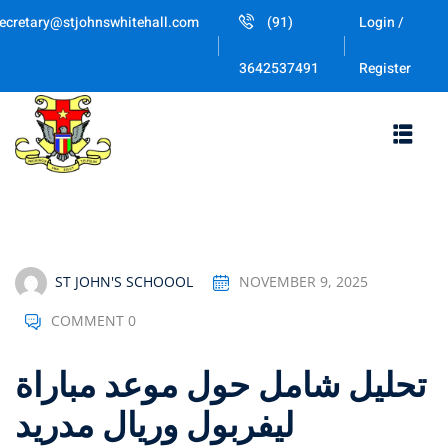
Skip
ecretary@stjohnswhitehall.com
(91)
Login /
to
Sign in
Sign up
content
Register
3642537491
Sign in
Don’t have an account?
Sign up
ST JOHN'S SCHOOOL
NOVEMBER 9, 2025
COMMENT 0
Lost your password
Remember me
تحليل شامل حول موعد مباراة
ليفربول وريال مدريد