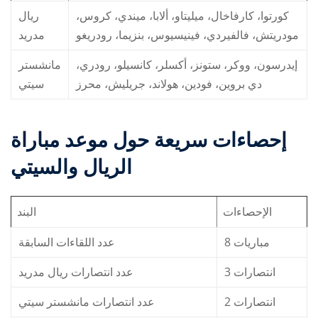
كورتوا، كارفاخال، ميليتاو، ألابا، ميندي، كروس،
ريال
مودريتش، فالفيردي، فينيسيوس، بنزيما، رودريغو
مدريد
إيدرسون، ووكر، ستونز، أكسلر، كانسيلو، رودري،
مانشستر
دي بروين، فودين، هولاند، جريليش، محرز
سيتي
إحصاءات سريعة حول
موعد مباراة
الريال والسيتي
الإحصاءات
البند
8 مباريات
عدد اللقاءات السابقة
3 انتصارات
عدد انتصارات ريال مدريد
2 انتصارات
عدد انتصارات مانشستر سيتي