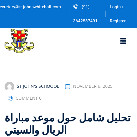
Skip
ecretary@stjohnswhitehall.com
(91)
Login /
to
Sign in
Sign up
content
Register
3642537491
Sign in
Don’t have an account?
Sign up
ST JOHN'S SCHOOOL
NOVEMBER 9, 2025
COMMENT 0
Lost your password
Remember me
تحليل شامل حول موعد مباراة
الريال والسيتي