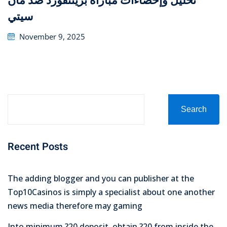
تحليل وإحصاءات مباراة برينتفورد ضد مان
سيتي
Posted
November 9, 2025
on
Search
Recent Posts
The adding blogger and you can publisher at the
Top10Casinos is simply a specialist about one another
news media therefore may gaming
Into minimum ?20 deposit, obtain ?20 from inside the