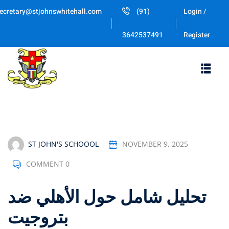
Skip
ecretary@stjohnswhitehall.com
(91)
Login /
to
Sign in
Sign up
content
Register
3642537491
Sign in
Don’t have an account?
Sign up
ST JOHN'S SCHOOOL
NOVEMBER 9, 2025
COMMENT 0
Lost your password
Remember me
تحليل شامل حول الأهلي ضد
بتروجيت