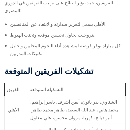
الفريقين، حيث تؤثر النتائج على ترتيب الفريقين في الدوري
المصري:
الأهلي يسعى لتعزيز صدارته والابتعاد عن المنافسين.
بتروجيت يحاول تحسين موقعه وتجنب الهبوط.
كل مباراة توفر فرصة لمشاهدة أداء النجوم المحليين وتحليل
تكتيكات المدربين.
تشكيلات الفريقين المتوقعة
التشكيلة المتوقعة
الفريق
الشناوي، بدر بانون، أيمن أشرف، ياسر إبراهيم،
محمد هاني، عبد الله السعيد، طاهر محمد طاهر،
الأهلي
أليو ديانج، كهربا، مروان محسن، علي معلول
محمد عواد، أحمد حجازي، كريم الدالي، حسين