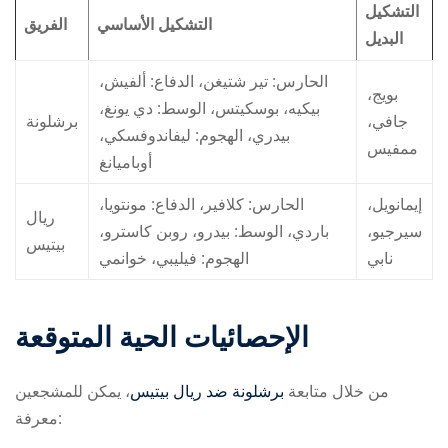
التشكيل
التشكيل الأساسي
الفريق
البديل
الحارس: تير شتيغن، الدفاع: ألفيش،
بويج،
بيكيه، بوسكيتس، الوسط: دي يونغ،
جافي،
برشلونة
بيدري، الهجوم: ليفاندوفسكي،
ممفيس
أوباميانغ
إيمانويل،
الحارس: كلافير، الدفاع: مونتويا،
ريال
سيرجيو،
باردي، الوسط: بيدرو، روبن كاسترو،
بيتيس
نابي
الهجوم: فيليبي، خوانمي
الإحصائيات الحية المتوقعة
من خلال متابعة
برشلونة ضد ريال بيتيس
، يمكن للمشجعين
معرفة: