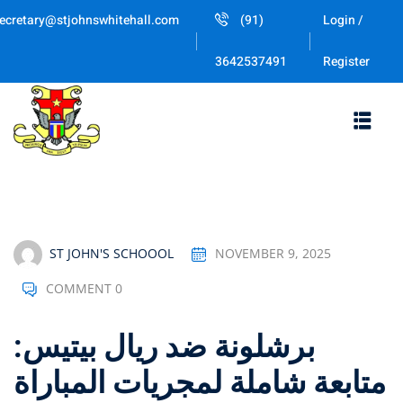
Skip
ecretary@stjohnswhitehall.com
(91)
Login /
to
Sign in
Sign up
content
Register
3642537491
Sign in
Don’t have an account?
Sign up
ST JOHN'S SCHOOOL
NOVEMBER 9, 2025
COMMENT 0
Lost your password
Remember me
برشلونة ضد ريال بيتيس:
متابعة شاملة لمجريات المباراة